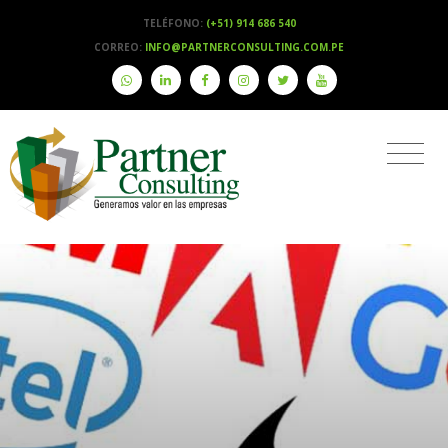
TELÉFONO:
(+51) 914 686 540
CORREO:
INFO@PARTNERCONSULTING.COM.PE