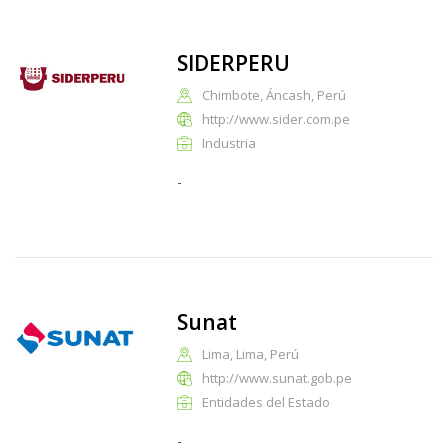
SIDERPERU
Chimbote, Áncash, Perú
http://www.sider.com.pe
Industria
-
Sunat
Lima, Lima, Perú
http://www.sunat.gob.pe
Entidades del Estado
-